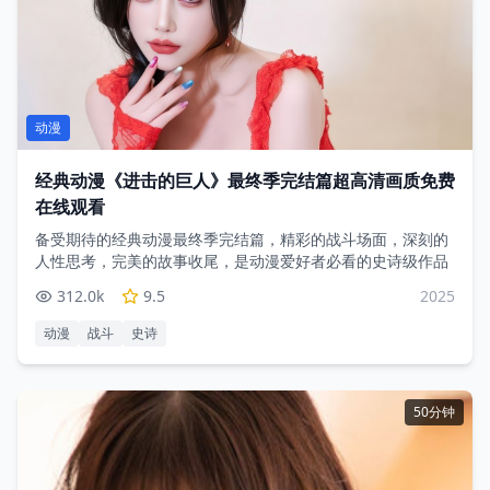
动漫
经典动漫《进击的巨人》最终季完结篇超高清画质免费
在线观看
备受期待的经典动漫最终季完结篇，精彩的战斗场面，深刻的
人性思考，完美的故事收尾，是动漫爱好者必看的史诗级作品
312.0
k
9.5
2025
动漫
战斗
史诗
50分钟