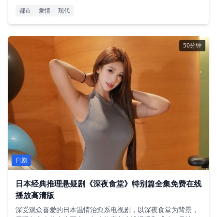
都市
爱情
现代
50分钟
日剧
日本经典推理悬疑剧《深夜食堂》特别篇全集免费在线
播放高清版
深受观众喜爱的日本温情治愈系电视剧，以深夜食堂为背景，