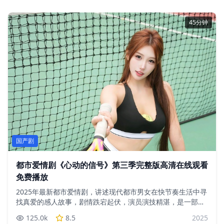
45分钟
国产剧
都市爱情剧《心动的信号》第三季完整版高清在线观看
免费播放
2025年最新都市爱情剧，讲述现代都市男女在快节奏生活中寻
找真爱的感人故事，剧情跌宕起伏，演员演技精湛，是一部不
可错过的优质国产剧
125.0
k
8.5
2025