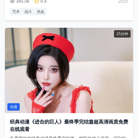
345.0
k
9.4
2025
咒术
战斗
热血
25分钟
动漫
经典动漫《进击的巨人》最终季完结篇超高清画质免费
在线观看