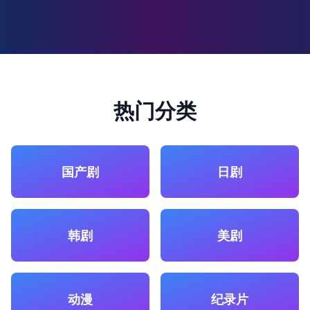
热门分类
国产剧
日剧
韩剧
美剧
动漫
纪录片