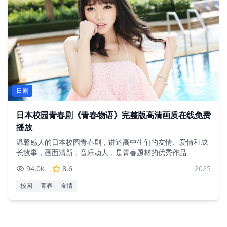
日剧
日本校园青春剧《青春物语》完整版高清画质在线免费
播放
温馨感人的日本校园青春剧，讲述高中生们的友情、爱情和成
长故事，画面清新，音乐动人，是青春题材的优秀作品
94.0
k
8.6
2025
校园
青春
友情