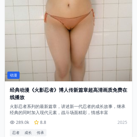
动漫
经典动漫《火影忍者》博人传新篇章超高清画质免费在
线播放
火影忍者系列的最新篇章，讲述新一代忍者的成长故事，继承
经典的同时加入现代元素，战斗场面精彩，情感丰富
289.0
k
8.8
2025
忍者
成长
传承