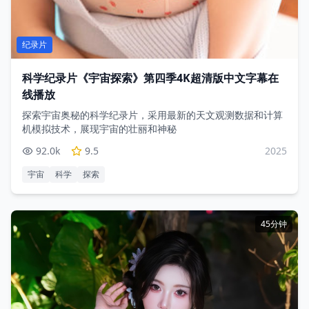
纪录片
科学纪录片《宇宙探索》第四季4K超清版中文字幕在
线播放
探索宇宙奥秘的科学纪录片，采用最新的天文观测数据和计算
机模拟技术，展现宇宙的壮丽和神秘
92.0
k
9.5
2025
宇宙
科学
探索
45分钟